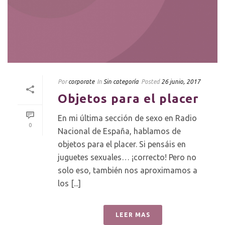
Por
corporate
In
Sin categoría
Posted
26 junio, 2017
Objetos para el placer
En mi última sección de sexo en Radio
0
Nacional de España, hablamos de
objetos para el placer. Si pensáis en
juguetes sexuales… ¡correcto! Pero no
solo eso, también nos aproximamos a
los [...]
LEER MAS