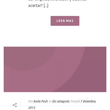
acertar? [...]
LEER MAS
Por
Arola Poch
In
Sin categoría
Posted
7 diciembre,
2013