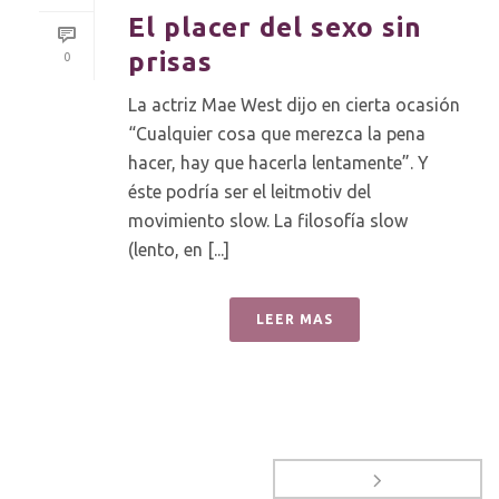
El placer del sexo sin
prisas
0
La actriz Mae West dijo en cierta ocasión
“Cualquier cosa que merezca la pena
hacer, hay que hacerla lentamente”. Y
éste podría ser el leitmotiv del
movimiento slow. La filosofía slow
(lento, en [...]
LEER MAS