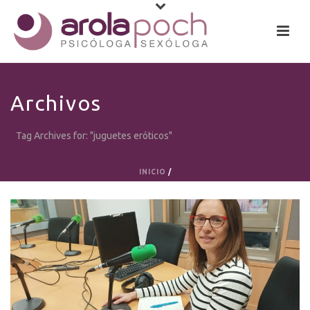
Archivos
Tag Archives for: "juguetes eróticos"
INICIO
/