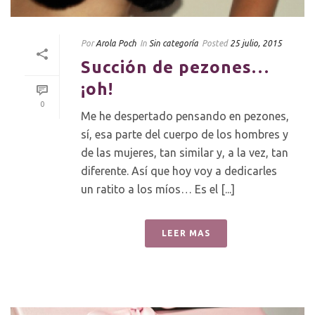
Por
Arola Poch
In
Sin categoría
Posted
25 julio, 2015
Succión de pezones…
¡oh!
0
Me he despertado pensando en pezones,
sí, esa parte del cuerpo de los hombres y
de las mujeres, tan similar y, a la vez, tan
diferente. Así que hoy voy a dedicarles
un ratito a los míos… Es el [...]
LEER MAS