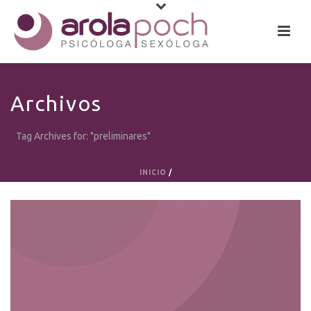
Archivos
Tag Archives for: "preliminares"
INICIO
/