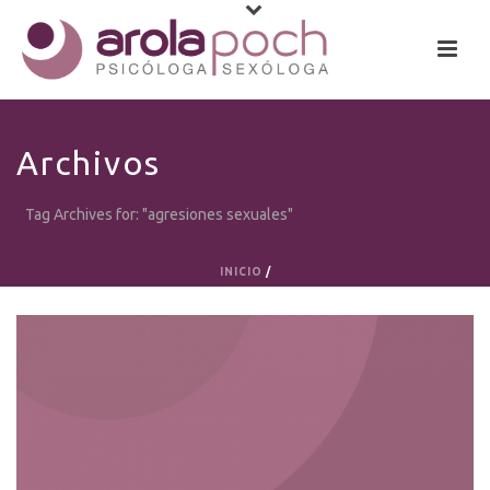
Archivos
Tag Archives for: "agresiones sexuales"
INICIO
/