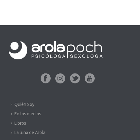
Quién Soy
En los medios
Libros
La luna de Arola