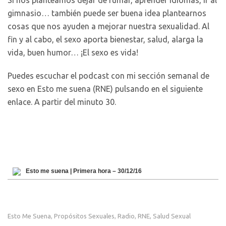
Si nos planteamos dejar de fumar, aprender idiomas, ir al
gimnasio… también puede ser buena idea plantearnos
cosas que nos ayuden a mejorar nuestra sexualidad. Al
fin y al cabo, el sexo aporta bienestar, salud, alarga la
vida, buen humor… ¡El sexo es vida!
Puedes escuchar el podcast con mi sección semanal de
sexo en Esto me suena (RNE) pulsando en el siguiente
enlace. A partir del minuto 30.
Esto me suena | Primera hora – 30/12/16
Esto Me Suena
Propósitos Sexuales
Radio
RNE
Salud Sexual
,
,
,
,