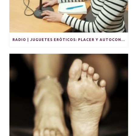
RADIO | JUGUETES ERÓTICOS: PLACER Y AUTOCONOCIMIENTO EN SOLITARIO Y PARA PAREJAS