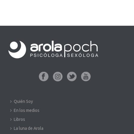
Quién Soy
En los medios
Libros
La luna de Arola