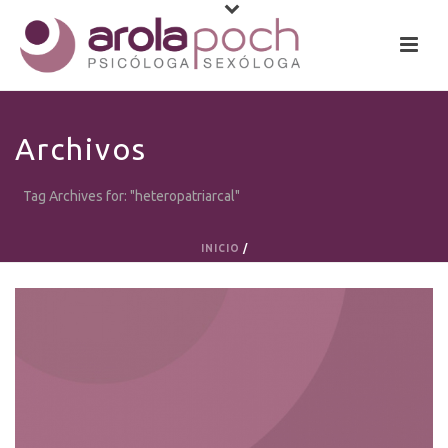
Archivos
Tag Archives for: "heteropatriarcal"
INICIO
/