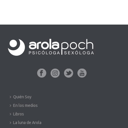
Quién Soy
En los medios
Libros
La luna de Arola