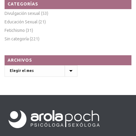
CATEGORÍAS
Divulgación sexual
(53)
Educación Sexual
(21)
Fetichismo
(31)
Sin categoría
(221)
ARCHIVOS
Archivos