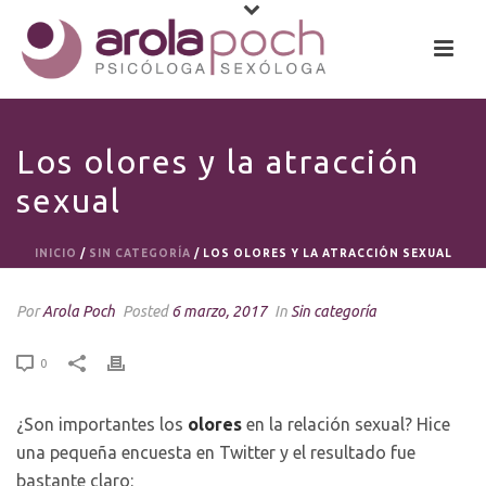
Los olores y la atracción
sexual
INICIO
/
SIN CATEGORÍA
/ LOS OLORES Y LA ATRACCIÓN SEXUAL
Por
Arola Poch
Posted
6 marzo, 2017
In
Sin categoría
0
¿Son importantes los
olores
en la relación sexual? Hice
una pequeña encuesta en Twitter y el resultado fue
bastante claro: