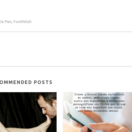
De Pies
Footfetish
,
OMMENDED POSTS