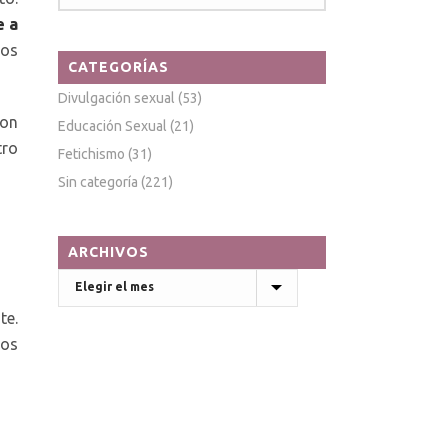
e a
tos
CATEGORÍAS
Divulgación sexual
(53)
Son
Educación Sexual
(21)
tro
Fetichismo
(31)
Sin categoría
(221)
ARCHIVOS
Archivos
te.
mos