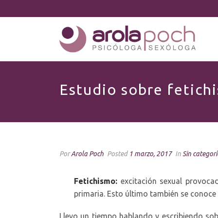
Estudio sobre fetich
Por
Arola Poch
Posted
1 marzo, 2017
In
Sin categorí
Fetichismo:
excitación sexual provocad
primaria. Esto último también se conoce
Llevo un tiempo hablando y escribiendo sob