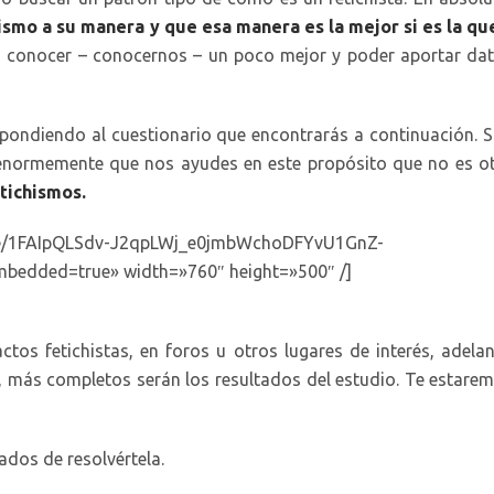
smo a su manera y que esa manera es la mejor si es la qu
conocer – conocernos – un poco mejor y poder aportar da
pondiendo al cuestionario que encontrarás a continuación. 
enormemente que nos ayudes en este propósito que no es o
etichismos.
/e/1FAIpQLSdv-J2qpLWj_e0jmbWchoDFYvU1GnZ-
edded=true» width=»760″ height=»500″ /]
ctos fetichistas, en foros u otros lugares de interés, adelan
 más completos serán los resultados del estudio. Te estare
ados de resolvértela.