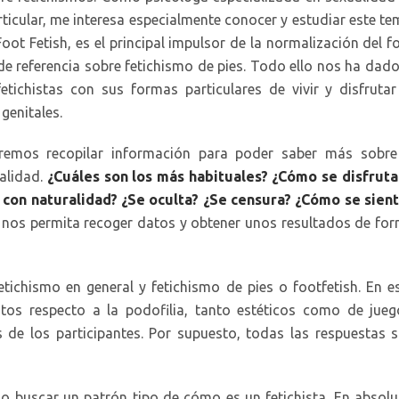
rticular, me interesa especialmente conocer y estudiar este te
oot Fetish, es el principal impulsor de la normalización del f
e referencia sobre fetichismo de pies. Todo ello nos ha dado
tichistas con sus formas particulares de vivir y disfrutar
genitales.
mos recopilar información para poder saber más sobre
ualidad.
¿Cuáles son los más habituales? ¿Cómo se disfruta
con naturalidad? ¿Se oculta? ¿Se censura? ¿Cómo se sien
 nos permita recoger datos y obtener unos resultados de fo
fetichismo en general y fetichismo de pies o footfetish. En e
os respecto a la podofilia, tanto estéticos como de jueg
de los participantes. Por supuesto, todas las respuestas 
o buscar un patrón tipo de cómo es un fetichista. En absolu