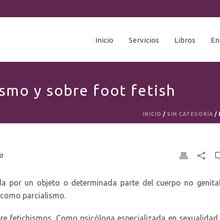
Inicio
Servicios
Libros
En
ismo y sobre foot fetish
INICIO
/
SIN CATEGORÍA
/
a
a por un objeto o determinada parte del cuerpo no genita
 como parcialismo.
re fetichismos. Como psicóloga especializada en sexualidad