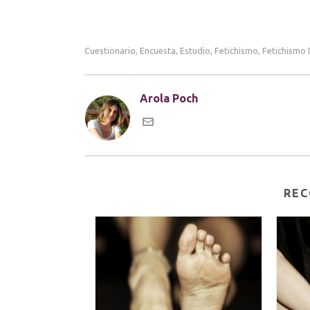
Cuestionario
Encuesta
Estudio
Fetichismo
Fetichismo 
,
,
,
,
Arola Poch
REC