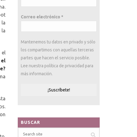
ma.
oot
Correo electrónico
*
 la
 la
Mantenemos tu datos en privado y sólo
los compartimos con aquellas terceras
 el
partes que hacen el servicio posible.
 el
Lee nuestra política de privacidad para
te?
más información.
rma
sta
os.
son
BUSCAR
to.