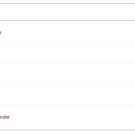
r
nder