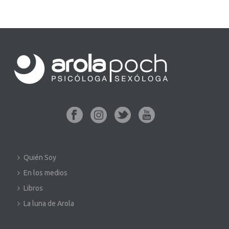
Quién Soy
En los medios
Libros
La luna de Arola