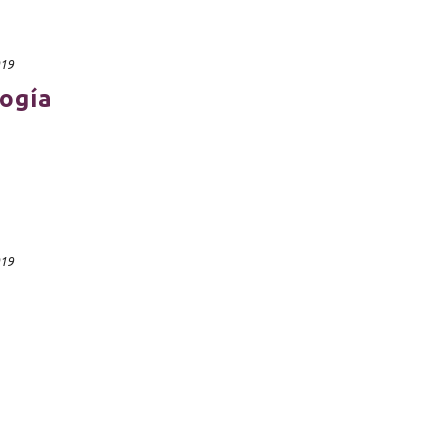
019
ogía
019