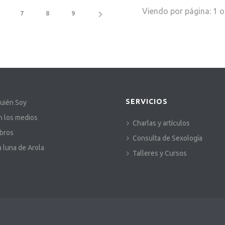
Viendo por página:
1
o
7
8
9
SERVICIOS
uién Soy
n los medios
Charlas y artículos
ibros
Consulta de Sexología
a luna de Arola
Talleres y Cursos