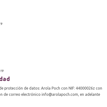
19
019
idad
a de protección de datos: Arola Poch con NIF: 44000026z con
ón de correo electrónico info@arolapoch.com, en adelante