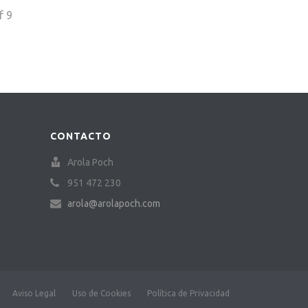
f
9
CONTACTO
Arola Poch
951 472 230
arola@arolapoch.com
Aviso Legal
Uso de Cookies
Política de Privacidad