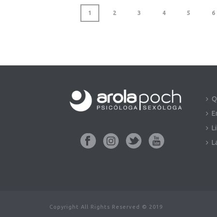
1
2
3
4
5
6
Q
E
L
L
Copyright All Rights Reserved © 2019