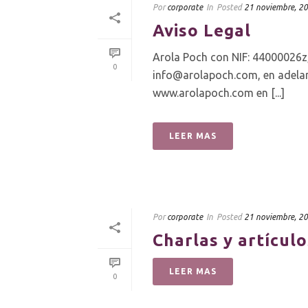
Por
corporate
In
Posted
21 noviembre, 2
Aviso Legal
Arola Poch con NIF: 44000026z,
0
info@arolapoch.com, en adelan
www.arolapoch.com en [...]
LEER MAS
Por
corporate
In
Posted
21 noviembre, 2
Charlas y artículo
LEER MAS
0