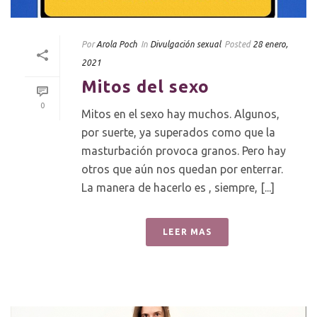
Por
Arola Poch
In
Divulgación sexual
Posted
28 enero,
2021
Mitos del sexo
0
Mitos en el sexo hay muchos. Algunos,
por suerte, ya superados como que la
masturbación provoca granos. Pero hay
otros que aún nos quedan por enterrar.
La manera de hacerlo es , siempre, [...]
LEER MAS