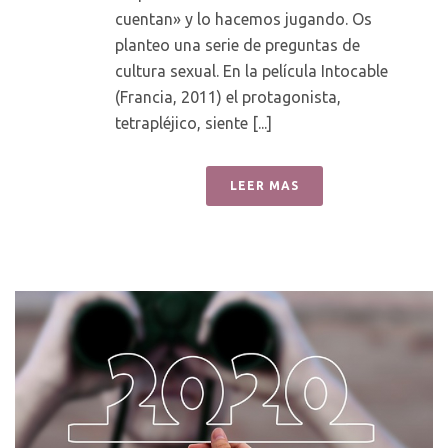
cuentan» y lo hacemos jugando. Os
planteo una serie de preguntas de
cultura sexual. En la película Intocable
(Francia, 2011) el protagonista,
tetrapléjico, siente [...]
LEER MAS