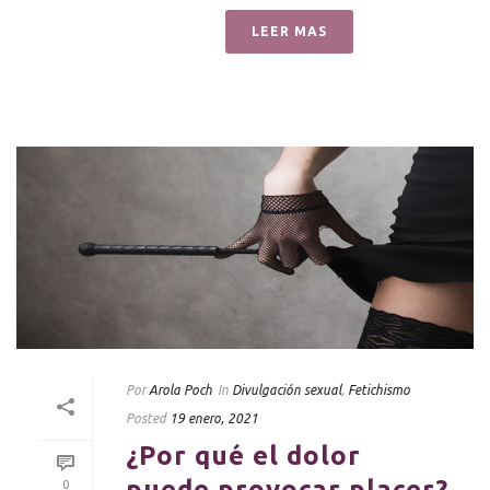
LEER MAS
Por
Arola Poch
In
Divulgación sexual
,
Fetichismo
Posted
19 enero, 2021
¿Por qué el dolor
puede provocar placer?
0