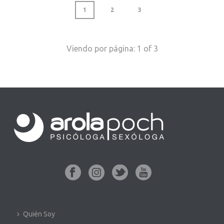
1
2
3
Viendo por página:
1
of
3
Quién Soy