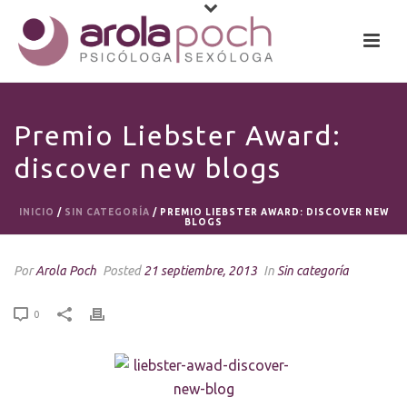
Premio Liebster Award:
discover new blogs
INICIO
/
SIN CATEGORÍA
/ PREMIO LIEBSTER AWARD: DISCOVER NEW
BLOGS
Por
Arola Poch
Posted
21 septiembre, 2013
In
Sin categoría
0