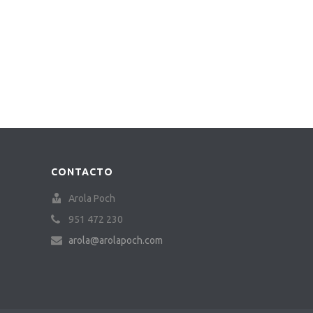
CONTACTO
Arola Poch
951 472 230
arola@arolapoch.com