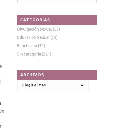
CATEGORÍAS
Divulgación sexual
(53)
Educación Sexual
(21)
Fetichismo
(31)
Sin categoría
(221)
e
ARCHIVOS
l
Archivos
n
de
s
r