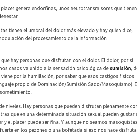
e placer genera endorfinas, unos neurotransmisores que tienen
ienestar.
as tienen el umbral del dolor más elevado y hay quien dice,
a modulación del procesamiento de la información
 que hay personas que disfrutan con el dolor. El dolor, por si
chos casos va unido a la sensación psicológica de
sumisión
, d
 viene por la humillación, por saber que esos castigos físicos
lenguaje propio de Dominación/Sumisión Sado/Masoquismo). E
y sometimiento.
de niveles. Hay personas que pueden disfrutan plenamente co
 otras que en una determinada situación sexual pueden gustar 
lor y el placer puede ser fina. Y aunque no seamos masoquista
 fuerte en los pezones o una bofetada si eso nos hace disfruta