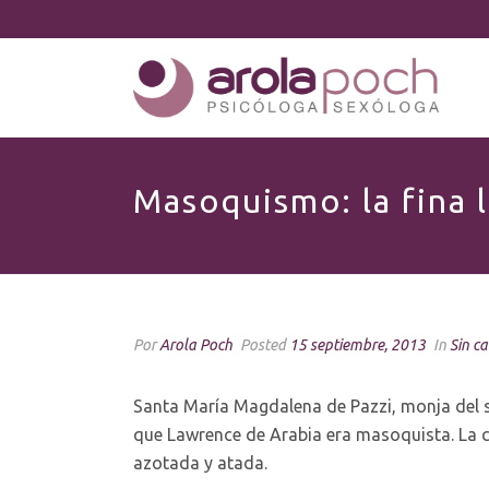
Masoquismo: la fina l
Por
Arola Poch
Posted
15 septiembre, 2013
In
Sin c
Santa María Magdalena de Pazzi, monja del s.X
que Lawrence de Arabia era masoquista. La c
azotada y atada.