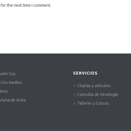
 for the next time I comment.
SERVICIOS
uién Soy
n los medios
Charlas y artículos
ibros
Consulta de Sexología
a luna de Arola
Talleres y Cursos