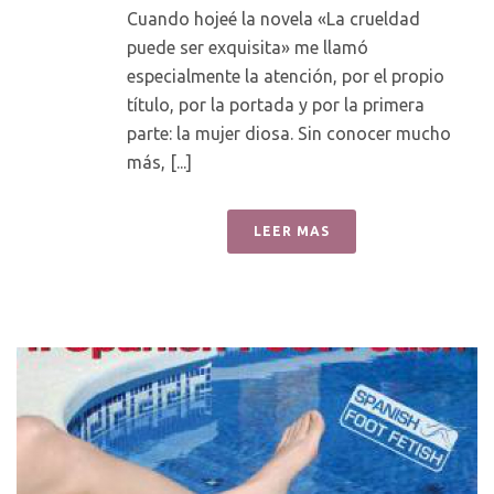
Cuando hojeé la novela «La crueldad
puede ser exquisita» me llamó
especialmente la atención, por el propio
título, por la portada y por la primera
parte: la mujer diosa. Sin conocer mucho
más, [...]
LEER MAS