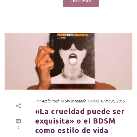
LEER MAS
Por
Arola Poch
In
Sin categoría
Posted
10 mayo, 2015
«La crueldad puede ser
exquisita» o el BDSM
0
como estilo de vida