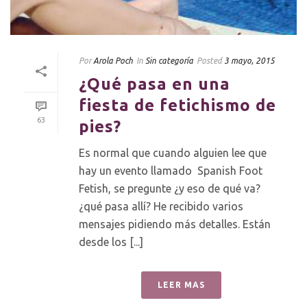
Por
Arola Poch
In
Sin categoría
Posted
3 mayo, 2015
¿Qué pasa en una
fiesta de fetichismo de
63
pies?
Es normal que cuando alguien lee que
hay un evento llamado Spanish Foot
Fetish, se pregunte ¿y eso de qué va?
¿qué pasa allí? He recibido varios
mensajes pidiendo más detalles. Están
desde los [...]
LEER MAS