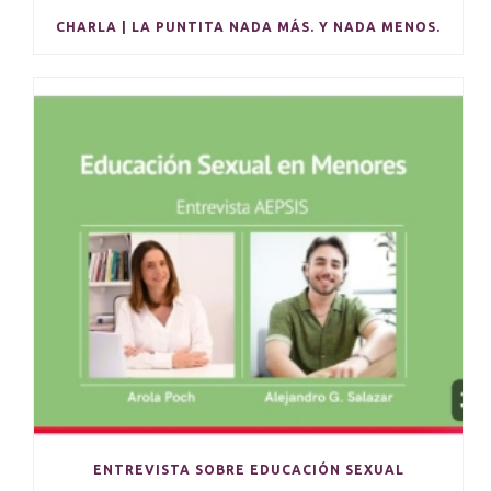
CHARLA | LA PUNTITA NADA MÁS. Y NADA MENOS.
ENTREVISTA SOBRE EDUCACIÓN SEXUAL