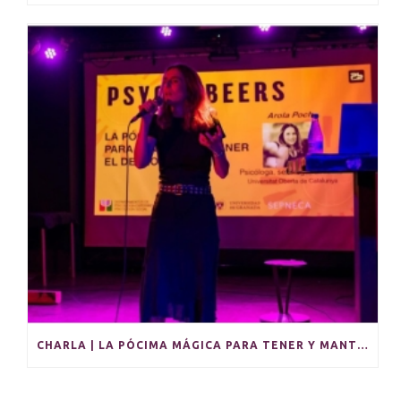
CHARLA | LA PÓCIMA MÁGICA PARA TENER Y MANTENER EL DESEO SEXUAL