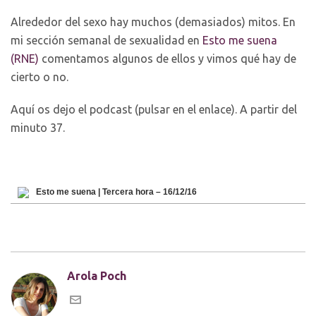
Alrededor del sexo hay muchos (demasiados) mitos. En
mi sección semanal de sexualidad en
Esto me suena
(RNE)
comentamos algunos de ellos y vimos qué hay de
cierto o no.
Aquí os dejo el podcast (pulsar en el enlace). A partir del
minuto 37.
Esto me suena | Tercera hora – 16/12/16
Arola Poch