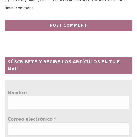
time I comment.
SÚSCRIBETE Y RECIBE LOS ARTÍCULOS EN TU E-
MAIL
Nombre
Correo electrónico
*