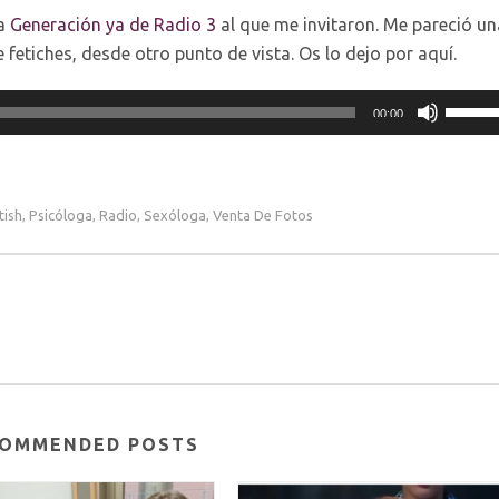
ma
Generación ya de Radio 3
al que me invitaron. Me pareció un
fetiches, desde otro punto de vista. Os lo dejo por aquí.
Utiliza
00:00
las
teclas
de
tish
Psicóloga
Radio
Sexóloga
Venta De Fotos
,
,
,
,
flecha
arriba
para
aumen
o
dismin
el
volume
OMMENDED POSTS