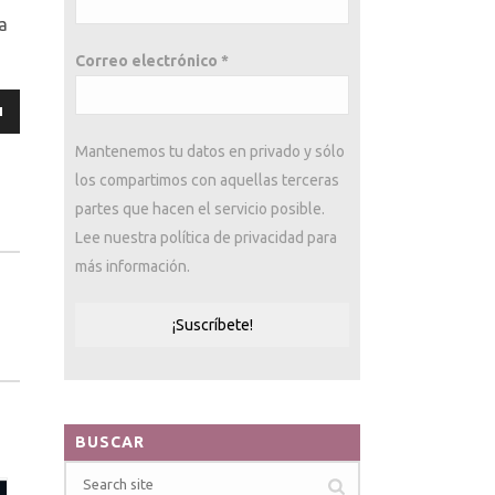
a
Correo electrónico
*
Mantenemos tu datos en privado y sólo
los compartimos con aquellas terceras
partes que hacen el servicio posible.
Lee nuestra política de privacidad para
/abajo
más información.
tar
uir
n.
BUSCAR