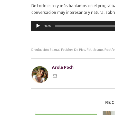
De todo esto y más hablamos en el progra
conversación muy interesante y natural sobre 
Reproductor
00:00
de
audio
Divulgación Sexual
Fetiches De Pies
Fetichismo
Footfe
,
,
,
Arola Poch
REC