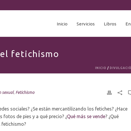
Inicio
Servicios
Libros
En
del fetichismo
INICIO
/
DIVULGACI
n sexual
,
Fetichismo
redes sociales? ¿Se están mercantilizando los fetiches? ¿Hace
fotos de pies y a qué precio? ¿
Qué más se vende
? ¿Qué
l fetichismo?