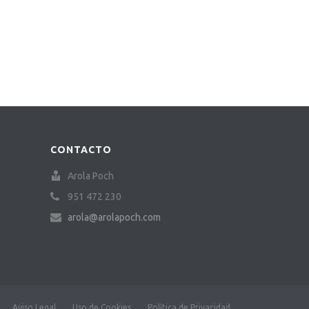
CONTACTO
Arola Poch
951 472 230
arola@arolapoch.com
Aviso Legal
Uso de Cookies
Política de Privacidad