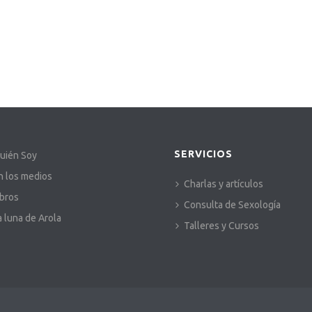
SERVICIOS
uién Soy
n los medios
Charlas y artículos
ibros
Consulta de Sexología
a luna de Arola
Talleres y Cursos