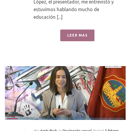
López, el presentador, me entrevistó y
estuvimos hablando mucho de
educación [...]
LEER MAS
Por
Arola Poch
In
Divulgación sexual
Posted
3 febrero,