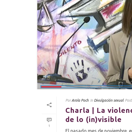
Por
Arola Poch
In
Divulgación sexual
Pos
Charla | La violen
de lo (in)visible
1
El pasado mes de noviembre, en