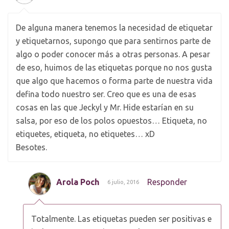
De alguna manera tenemos la necesidad de etiquetar
y etiquetarnos, supongo que para sentirnos parte de
algo o poder conocer más a otras personas. A pesar
de eso, huimos de las etiquetas porque no nos gusta
que algo que hacemos o forma parte de nuestra vida
defina todo nuestro ser. Creo que es una de esas
cosas en las que Jeckyl y Mr. Hide estarían en su
salsa, por eso de los polos opuestos… Etiqueta, no
etiquetes, etiqueta, no etiquetes… xD
Besotes.
Arola Poch
Responder
6 julio, 2016
Totalmente. Las etiquetas pueden ser positivas e