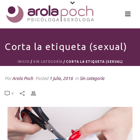
Corta la etiqueta (sexual)
INICIO
/
SIN CATEGORÍA
/ CORTA LA ETIQUETA (SEXUAL)
Por
Arola Poch
Posted
1 julio, 2016
In
Sin categoría
0