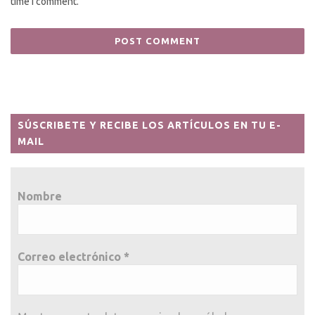
time I comment.
SÚSCRIBETE Y RECIBE LOS ARTÍCULOS EN TU E-
MAIL
Nombre
Correo electrónico
*