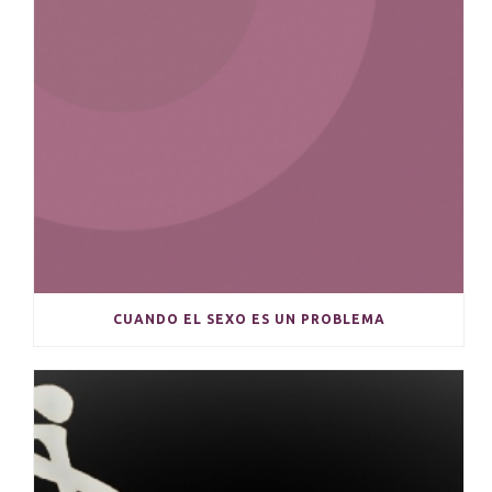
CUANDO EL SEXO ES UN PROBLEMA