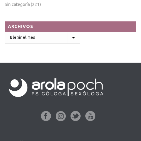
Sin categoría
(221)
ARCHIVOS
Archivos