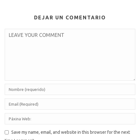
DEJAR UN COMENTARIO
Save my name, email, and website in this browser for the next