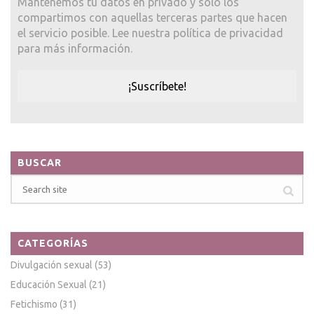
Mantenemos tu datos en privado y sólo los
compartimos con aquellas terceras partes que hacen
el servicio posible. Lee nuestra política de privacidad
para más información.
BUSCAR
CATEGORÍAS
Divulgación sexual
(53)
Educación Sexual
(21)
Fetichismo
(31)