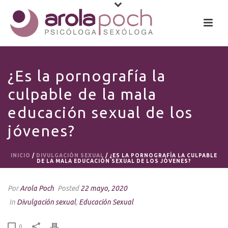
¿Es la pornografía la
culpable de la mala
educación sexual de los
jóvenes?
INICIO
/
DIVULGACIÓN SEXUAL
/ ¿ES LA PORNOGRAFÍA LA CULPABLE
DE LA MALA EDUCACIÓN SEXUAL DE LOS JÓVENES?
Por
Arola Poch
Posted
22 mayo, 2020
In
Divulgación sexual
,
Educación Sexual
0