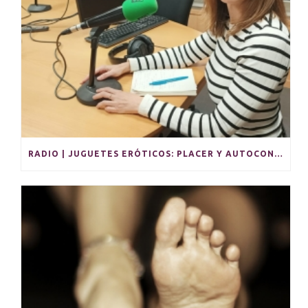
RADIO | JUGUETES ERÓTICOS: PLACER Y AUTOCONOCIMIENTO EN SOLITARIO Y PARA PAREJAS