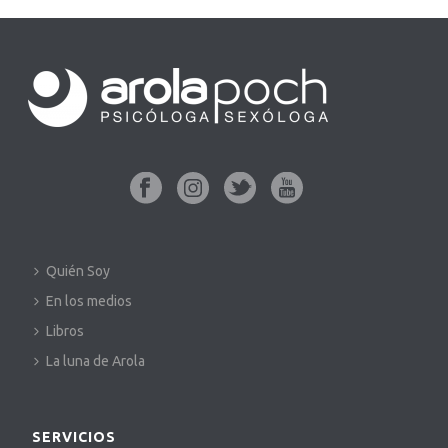
Quién Soy
En los medios
Libros
La luna de Arola
SERVICIOS