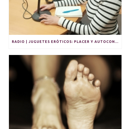
RADIO | JUGUETES ERÓTICOS: PLACER Y AUTOCONOCIMIENTO EN SOLITARIO Y PARA PAREJAS