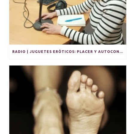
RADIO | JUGUETES ERÓTICOS: PLACER Y AUTOCONOCIMIENTO EN SOLITARIO Y PARA PAREJAS