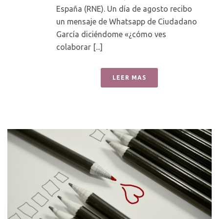
España (RNE). Un día de agosto recibo
un mensaje de Whatsapp de Ciudadano
García diciéndome «¿cómo ves
colaborar [...]
LEER MAS