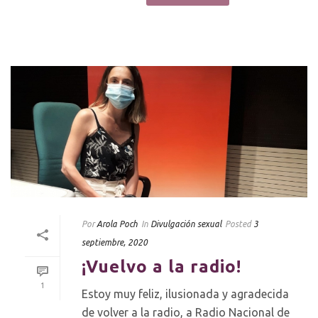
Por
Arola Poch
In
Divulgación sexual
Posted
3
septiembre, 2020
¡Vuelvo a la radio!
1
Estoy muy feliz, ilusionada y agradecida
de volver a la radio, a Radio Nacional de