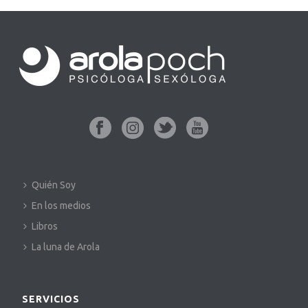
Quién Soy
En los medios
Libros
La luna de Arola
SERVICIOS