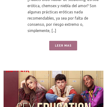
erótica, chemsex y niebla del amor? Son
algunas prácticas eróticas nada
recomendables, ya sea por falta de
consenso, por riesgo extremo o,
simplemente, [...]
LEER MAS