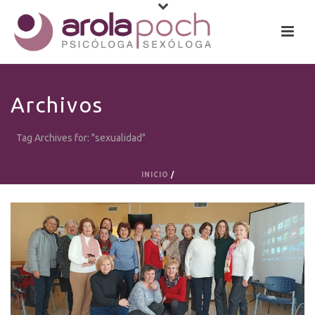
Archivos
Tag Archives for: "sexualidad"
INICIO
/