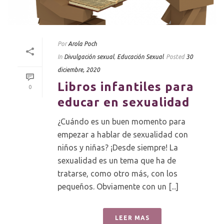
Por
Arola Poch
In
Divulgación sexual
,
Educación Sexual
Posted
30
diciembre, 2020
Libros infantiles para
0
educar en sexualidad
¿Cuándo es un buen momento para
empezar a hablar de sexualidad con
niños y niñas? ¡Desde siempre! La
sexualidad es un tema que ha de
tratarse, como otro más, con los
pequeños. Obviamente con un [...]
LEER MAS