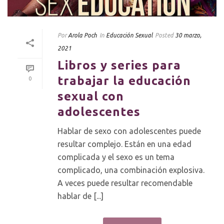
Por
Arola Poch
In
Educación Sexual
Posted
30 marzo,
2021
Libros y series para
trabajar la educación
0
sexual con
adolescentes
Hablar de sexo con adolescentes puede
resultar complejo. Están en una edad
complicada y el sexo es un tema
complicado, una combinación explosiva.
A veces puede resultar recomendable
hablar de [...]