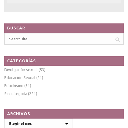
BUSCAR
CATEGORÍAS
Divulgación sexual
(53)
Educación Sexual
(21)
Fetichismo
(31)
Sin categoría
(221)
ARCHIVOS
Archivos