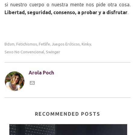
si nuestro cuerpo o nuestra mente nos pide otra cosa.
Libertad, seguridad, consenso, a probar y a disfrutar
.
Bdsm
Fetichismos
Fetlife
Juegos Eróticos
Kinky
,
,
,
,
,
Sexo No Convencional
Swinger
,
Arola Poch
RECOMMENDED POSTS