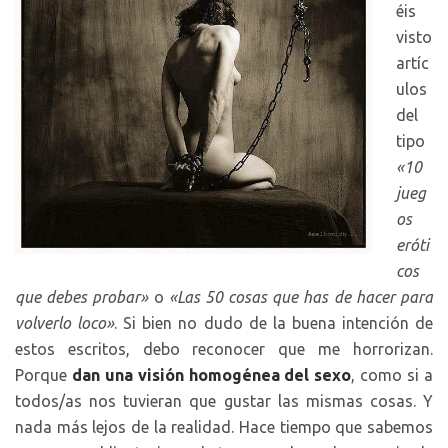
éis
visto
artíc
ulos
del
tipo
«10
jueg
os
eróti
cos
que debes probar»
o
«Las 50 cosas que has de hacer para
volverlo loco»
. Si bien no dudo de la buena intención de
estos escritos, debo reconocer que me horrorizan.
Porque
dan una visión homogénea del sexo
, como si a
todos/as nos tuvieran que gustar las mismas cosas. Y
nada más lejos de la realidad. Hace tiempo que sabemos