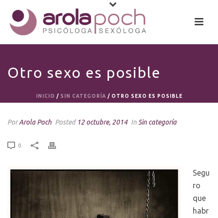
Otro sexo es posible
INICIO
/
SIN CATEGORÍA
/ OTRO SEXO ES POSIBLE
Por
Arola Poch
Posted
12 octubre, 2014
In
Sin categoría
0
Segu
ro
que
habr