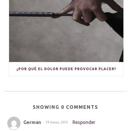
¿POR QUÉ EL DOLOR PUEDE PROVOCAR PLACER?
SHOWING 0 COMMENTS
German
Responder
19 marzo, 2015